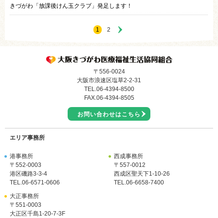
きづがわ「放課後けん玉クラブ」発足します！
1
2
〒556-0024
大阪市浪速区塩草2-2-31
TEL.
06-4394-8500
FAX.06-4394-8505
お問い合わせはこちら
エリア事務所
●
港事務所
●
西成事務所
〒552-0003
〒557-0012
港区磯路3-3-4
西成区聖天下1-10-26
TEL.
06-6571-0606
TEL.
06-6658-7400
●
大正事務所
〒551-0003
大正区千島1-20-7-3F