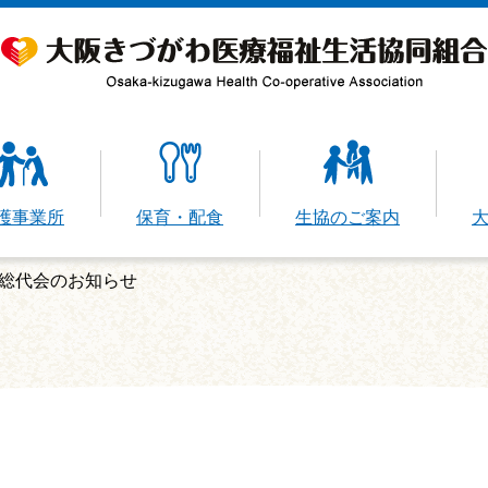
護事業所
保育・配食
生協のご案内
常総代会のお知らせ