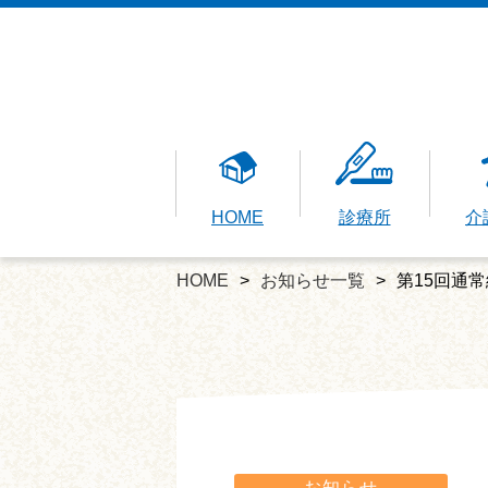
HOME
診療所
介
HOME
お知らせ一覧
第15回通
お知らせ